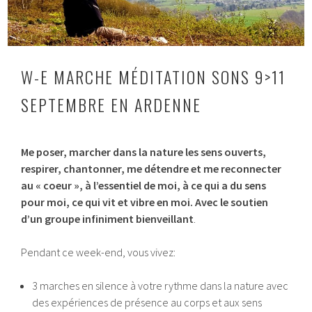
W-E MARCHE MÉDITATION SONS 9>11
SEPTEMBRE EN ARDENNE
1
Me poser, marcher dans la nature les sens ouverts,
0
j
respirer, chantonner, me détendre et me reconnecter
u
au « coeur », à l’essentiel de moi, à ce qui a du sens
i
pour moi, ce qui vit et vibre en moi. Avec le soutien
n
2
d’un groupe infiniment bienveillant
.
0
2
Pendant ce week-end, vous vivez:
2
3 marches en silence à votre rythme dans la nature avec
des expériences de présence au corps et aux sens