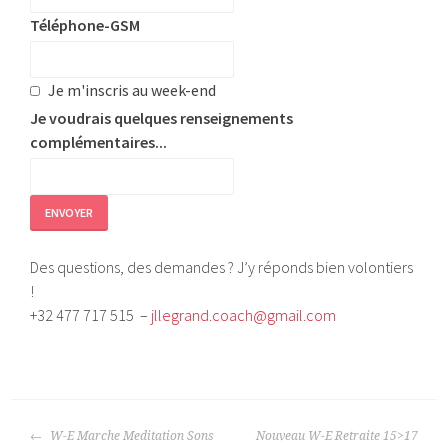
Téléphone-GSM
Je m'inscris au week-end
Je voudrais quelques renseignements
complémentaires...
ENVOYER
Des questions, des demandes ? J’y réponds bien volontiers
!
+32 477 717 515 ­ –
jllegrand.coach@gmail.com
P
u
NAVIGATION
b
W-E Marche Meditation Sons
Nouveau W-E Retraite 15>17