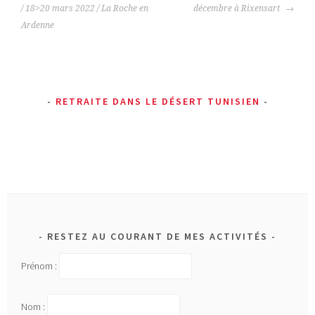
DES
l
/ 18>20 mars 2022 / La Roche en
décembre à Rixensart
ARTICLES
i
Ardenne
é
d
a
n
RETRAITE DANS LE DÉSERT TUNISIEN
s
:
w
e
e
k
-
e
RESTEZ AU COURANT DE MES ACTIVITÉS
n
d
Prénom :
Nom :