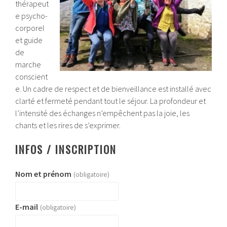
thérapeut
e psycho-
corporel
et guide
de
marche
conscient
e. Un cadre de respect et de bienveillance est installé avec
clarté et fermeté pendant tout le séjour. La profondeur et
l’intensité des échanges n’empêchent pas la joie, les
chants et les rires de s’exprimer.
INFOS / INSCRIPTION
Nom et prénom
(obligatoire)
E-mail
(obligatoire)