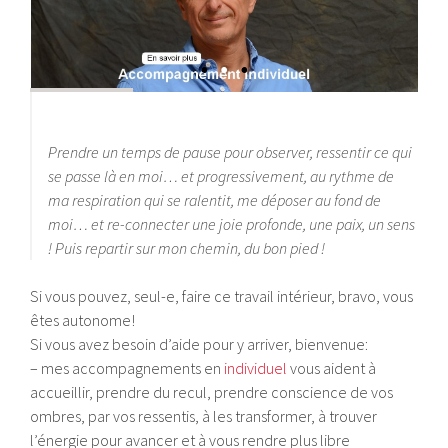
Prendre un temps de pause pour observer, ressentir ce qui
se passe là en moi… et progressivement, au rythme de
ma respiration qui se ralentit, me déposer au fond de
moi… et re-connecter une joie profonde, une paix, un sens
! Puis repartir sur mon chemin, du bon pied !
Si vous pouvez, seul-e, faire ce travail intérieur, bravo, vous
êtes autonome!
Si vous avez besoin d’aide pour y arriver, bienvenue:
– mes accompagnements en
individuel
vous aident à
accueillir, prendre du recul, prendre conscience de vos
ombres, par vos ressentis, à les transformer, à trouver
l’énergie pour avancer et à vous rendre plus libre