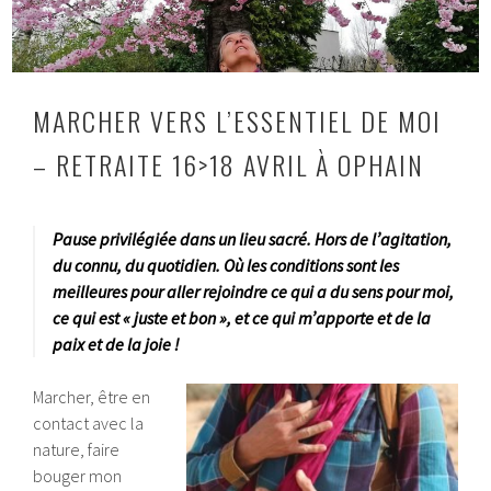
MARCHER VERS L’ESSENTIEL DE MOI
– RETRAITE 16>18 AVRIL À OPHAIN
9
Pause privilégiée dans un lieu sacré. Hors de l’agitation,
f
é
du connu, du quotidien. Où les conditions sont les
v
meilleures pour aller rejoindre ce qui a du sens pour moi,
r
ce qui est « juste et bon », et ce qui m’apporte et de la
i
e
paix et de la joie !
r
2
Marcher, être en
0
2
contact avec la
1
nature, faire
bouger mon