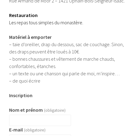
Rue Armand de Moor 2 – 1421 Ophain-Bois-Seigneur-Isaac.
Restauration
Les repas tous simples du monastère
.
Matériel à emporter
– taie d’oreiller, drap du dessous, sac de couchage. Sinon,
des draps peuvent être loués à 10€.
– bonnes chaussures et vêtement de marche chauds,
confortables, étanches.
– un texte ou une chanson qui parle de moi, m’inspire…
– de quoi écrire
Inscription
Nom et prénom
(obligatoire)
E-mail
(obligatoire)