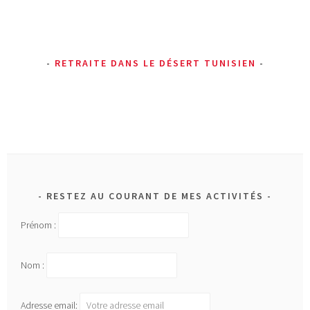
é
d
a
n
RETRAITE DANS LE DÉSERT TUNISIEN
s
:
t
e
s
t
RESTEZ AU COURANT DE MES ACTIVITÉS
Prénom :
Nom :
Adresse email: