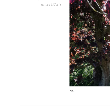
nature à Uccle
dav