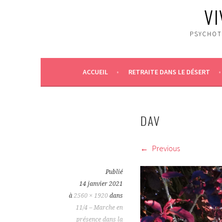
VI
PSYCHOT
ACCUEIL
RETRAITE DANS LE DÉSERT
DAV
Previous
Publié
14 janvier 2021
à
2560 × 1920
dans
11/4 – Marche en
présence dans la