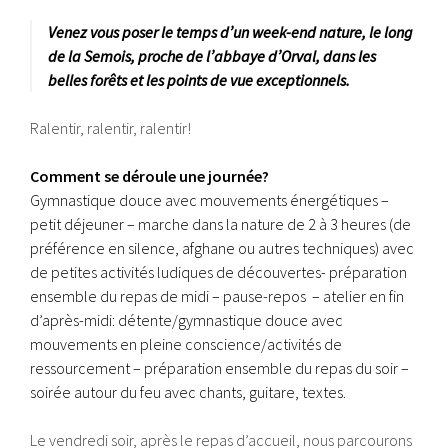
4
Venez vous poser le temps d’un week-end nature, le long
j
u
de la Semois, proche de l’abbaye d’Orval, dans les
i
belles forêts et les points de vue exceptionnels.
l
l
e
Ralentir, ralentir, ralentir!
t
2
Comment se déroule une journée?
0
1
Gymnastique douce avec mouvements énergétiques –
6
petit déjeuner – marche dans la nature de 2 à 3 heures (de
préférence en silence, afghane ou autres techniques) avec
de petites activités ludiques de découvertes- préparation
ensemble du repas de midi – pause-repos ­ – atelier en fin
d’après-midi: détente/gymnastique douce avec
mouvements en pleine conscience/activités de
ressourcement – préparation ensemble du repas du soir –
soirée autour du feu avec chants, guitare, textes.
Le vendredi soir, après le repas d’accueil, nous parcourons