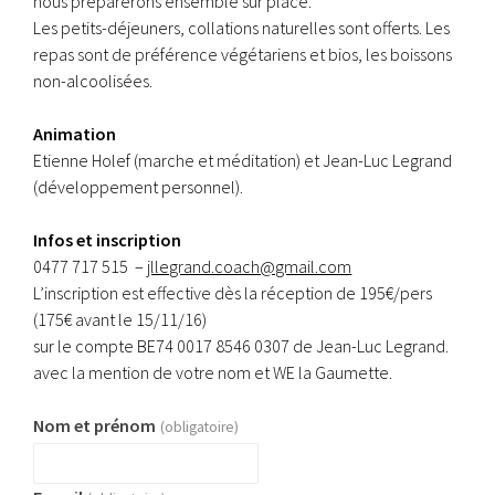
nous préparerons ensemble sur place.
Les petits-déjeuners, collations naturelles sont offerts. Les
repas sont de préférence végétariens et bios, les boissons
non­-alcoolisées.
Animation
Etienne Holef (marche et méditation) et Jean-­Luc Legrand
(développement personnel).
Infos et inscription
0477 717 515 ­ –
jllegrand.coach@gmail.com
L’inscription est effective dès la réception de 195€/pers
(175€ avant le 15/11/16)
sur le compte BE74 0017 8546 0307 de Jean-­Luc Legrand.
avec la mention de votre nom et WE la Gaumette.
Nom et prénom
(obligatoire)