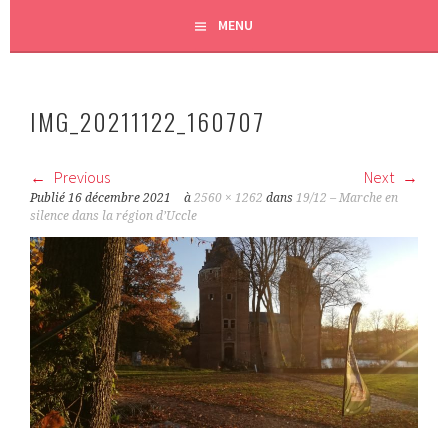
MENU
IMG_20211122_160707
Previous
Next
Publié
16 décembre 2021
à
2560 × 1262
dans
19/12 – Marche en
silence dans la région d’Uccle