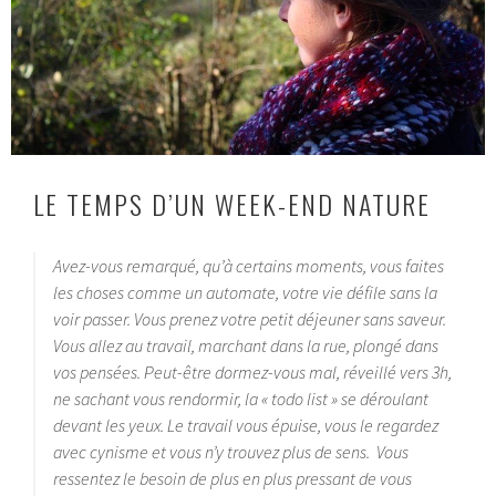
LE TEMPS D’UN WEEK-END NATURE
Avez-vous remarqué, qu’à certains moments, vous faites
les choses comme un automate, votre vie défile sans la
voir passer. Vous prenez votre petit déjeuner sans saveur.
Vous allez au travail, marchant dans la rue, plongé dans
vos pensées. Peut-être dormez-vous mal, réveillé vers 3h,
ne sachant vous rendormir, la « todo list » se déroulant
devant les yeux. Le travail vous épuise, vous le regardez
avec cynisme et vous n’y trouvez plus de sens. Vous
ressentez le besoin de plus en plus pressant de vous